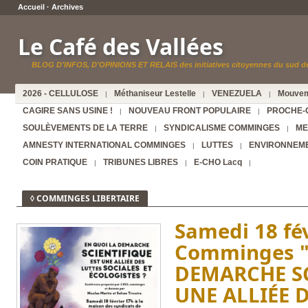
Accueil
·
Archives
Le Café des Vallées
BLOG D'INFOS, D'OPINIONS ET RELAIS des initiatives citoyennes du sud de
2026 - CELLULOSE
Méthaniseur Lestelle
VENEZUELA
Mouvem
|
|
|
CAGIRE SANS USINE !
NOUVEAU FRONT POPULAIRE
PROCHE-
|
|
SOULÈVEMENTS DE LA TERRE
SYNDICALISME COMMINGES
ME
|
|
AMNESTY INTERNATIONAL COMMINGES
LUTTES
ENVIRONNEM
|
|
COIN PRATIQUE
TRIBUNES LIBRES
E-CHO Lacq
|
|
|
◊ COMMINGES LIBERTAIRE
Samedi 18 fév
Comminges "
DEMARCHE SC
UNE ALLIÉE 