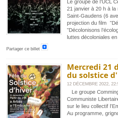
Le groupe de l’UCL C
21 janvier à 20 h à l
Saint-Gaudens (6 ave
projection du film "D
"Décolonisons l’écolog
luttes décoloniales en
Partager ce billet
Mercredi 21 
du solstice d
12 DÉCEMBRE 2022, 22:
Le groupe Comminge
Communiste Libertair
sur le lieu collectif
Au programme, grigno