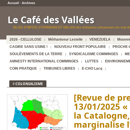
Accueil
·
Archives
Le Café des Vallées
BLOG D'INFOS, D'OPINIONS ET RELAIS des initiatives citoyennes du sud de
2026 - CELLULOSE
Méthaniseur Lestelle
VENEZUELA
Mouvem
|
|
|
CAGIRE SANS USINE !
NOUVEAU FRONT POPULAIRE
PROCHE-
|
|
SOULÈVEMENTS DE LA TERRE
SYNDICALISME COMMINGES
ME
|
|
AMNESTY INTERNATIONAL COMMINGES
LUTTES
ENVIRONNEM
|
|
COIN PRATIQUE
TRIBUNES LIBRES
E-CHO Lacq
|
|
|
◊ COLONIALISME
[Revue de pr
13/01/2025 «
la Catalogne,
marginalise l