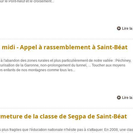
ur le Pont-Neuf et le croisement
...
Lire la
 midi - Appel à rassemblement à Saint-Béat
à l'abandon des zones rurales et plus particulièrement de notre vallée : Péchiney,
curisation de la Garonne, non-prolongement du tunnel, ... Toucher aux moyens
 les enfants de nos montagnes comme tous les
...
Lire la
rmeture de la classe de Segpa de Saint-Béat
plus fragiles que l'éducation nationale n'hésite pas à s'attaquer. En 2008, une cla