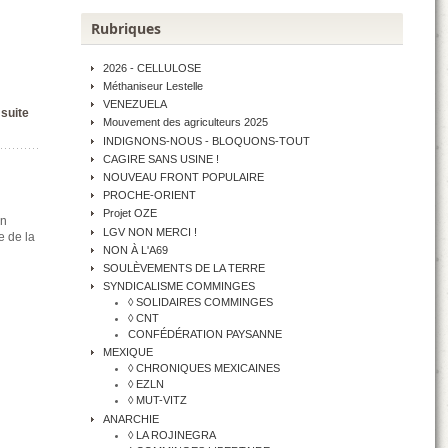
Rubriques
2026 - CELLULOSE
Méthaniseur Lestelle
VENEZUELA
 suite
Mouvement des agriculteurs 2025
INDIGNONS-NOUS - BLOQUONS-TOUT
CAGIRE SANS USINE !
NOUVEAU FRONT POPULAIRE
PROCHE-ORIENT
Projet OZE
en
LGV NON MERCI !
e de la
NON À L'A69
SOULÈVEMENTS DE LA TERRE
SYNDICALISME COMMINGES
◊ SOLIDAIRES COMMINGES
◊ CNT
CONFÉDÉRATION PAYSANNE
MEXIQUE
◊ CHRONIQUES MEXICAINES
◊ EZLN
◊ MUT-VITZ
ANARCHIE
◊ LA ROJINEGRA