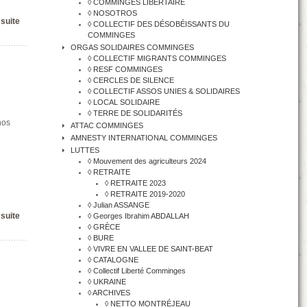
◊ COMMINGES LIBERTAIRE
◊ NOSOTROS
 suite
◊ COLLECTIF DES DÉSOBÉISSANTS DU
COMMINGES
ORGAS SOLIDAIRES COMMINGES
◊ COLLECTIF MIGRANTS COMMINGES
◊ RESF COMMINGES
◊ CERCLES DE SILENCE
◊ COLLECTIF ASSOS UNIES & SOLIDAIRES
◊ LOCAL SOLIDAIRE
◊ TERRE DE SOLIDARITÉS
nos
ATTAC COMMINGES
AMNESTY INTERNATIONAL COMMINGES
LUTTES
◊ Mouvement des agriculteurs 2024
◊ RETRAITE
◊ RETRAITE 2023
◊ RETRAITE 2019-2020
◊ Julian ASSANGE
 suite
◊ Georges Ibrahim ABDALLAH
◊ GRÈCE
◊ BURE
◊ VIVRE EN VALLEE DE SAINT-BEAT
◊ CATALOGNE
◊ Collectif Liberté Comminges
◊ UKRAINE
◊ ARCHIVES
◊ NETTO MONTRÉJEAU