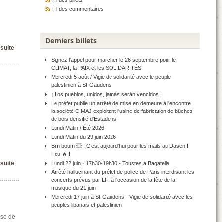
Fil des billets
Fil des commentaires
Derniers billets
 suite
Signez l'appel pour marcher le 26 septembre pour le
CLIMAT, la PAIX et les SOLIDARITÉS
Mercredi 5 août / Vigie de solidarité avec le peuple
palestinien à St-Gaudens
¡ Los pueblos, unidos, jamás serán vencidos !
Le préfet publie un arrêté de mise en demeure à l'encontre
la société CIMAJ exploitant l'usine de fabrication de bûches
de bois densifié d'Estadens
Lundi Matin / Été 2026
Lundi Matin du 29 juin 2026
Bim boum 💥 ! C’est aujourd’hui pour les mails au Dasen !
Feu 🔥 !
 suite
Lundi 22 juin · 17h30-19h30 - Toustes à Bagatelle
Arrêté hallucinant du préfet de police de Paris interdisant les
concerts prévus par LFI à l'occasion de la fête de la
musique du 21 juin
Mercredi 17 juin à St-Gaudens - Vigie de solidarité avec les
peuples libanais et palestinien
sse de