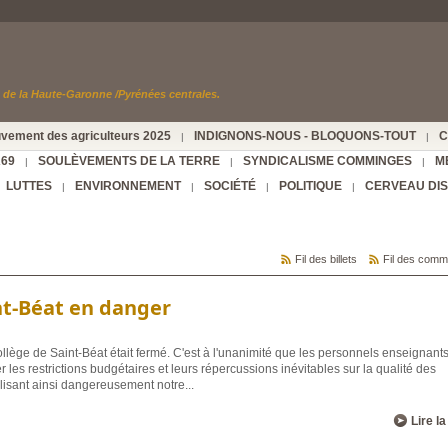
de la Haute-Garonne /Pyrénées centrales.
vement des agriculteurs 2025
INDIGNONS-NOUS - BLOQUONS-TOUT
C
|
|
A69
SOULÈVEMENTS DE LA TERRE
SYNDICALISME COMMINGES
M
|
|
|
LUTTES
ENVIRONNEMENT
SOCIÉTÉ
POLITIQUE
CERVEAU DI
|
|
|
|
Fil des billets
Fil des comm
nt-Béat en danger
ollège de Saint-Béat était fermé. C'est à l'unanimité que les personnels enseignant
les restrictions budgétaires et leurs répercussions inévitables sur la qualité des
lisant ainsi dangereusement notre
...
Lire la