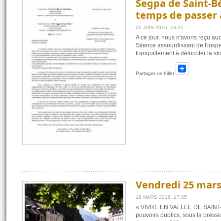
Segpa de Saint-Béa
temps de passer à
06 JUIN 2016, 13:21
A ce jour, nous n'avons reçu auc
Silence assourdissant de l'inspe
tranquillement à détricoter la st
Partager ce billet
Vendredi 25 mars 
19 MARS 2016, 17:35
« VIVRE EN VALLEE DE SAINT-BEAT 
pouvoirs publics, sous la pressio