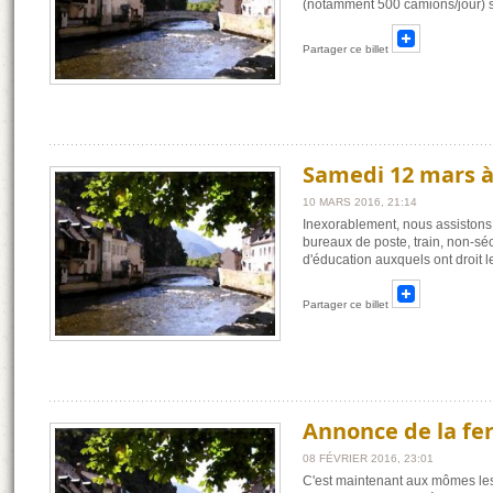
(notamment 500 camions/jour) s
Partager ce billet
Samedi 12 mars à
10 MARS 2016, 21:14
Inexorablement, nous assistons 
bureaux de poste, train, non-sé
d'éducation auxquels ont droit
Partager ce billet
Annonce de la fe
08 FÉVRIER 2016, 23:01
C'est maintenant aux mômes les 