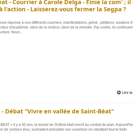
t - Courrier à Carole Delga - Finie la com' ; il
 l'action - Laisserez-vous fermer la Segpa ?
une réponse à nos différents courriers, manifestations, grève, pétitions, soutiens d'é
cteur d'académie, idem de la rectrice, idem de la ministre. Par contre, ils continuen
ructure. Nous
...
Lire la
- Débat "Vivre en vallée de Saint-Béat"
» Il y a 40 ans, le tunnel de St Béat était inscrit au contrat de plan. Aujourd'hui
n de certains élus, souhaitent précipiter son ouverture en rabattant tout le trafic