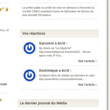
e" à
Le préfet publie un arrêté de mise en demeure à l'encontre la
société CIMAJ exploitant l'usine de fabrication de bûches de
bois densifié d'Estadens
ice, et
Vos réactions
Garumni a écrit :
Bjr, Article de "La Dépêche"
http://www.ladepeche.fr/article/201... Bonne
après-midi JP Fos...
Voir l'article
Dominique a écrit :
Quelques liens de médias qui abordent le sujet :
http://www.bfmtv.com/societe/inonda......
 suite
Voir l'article
n
Le dernier journal du Média