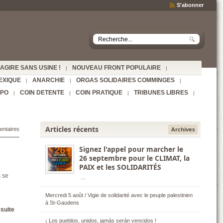
S'abonner
AGIRE SANS USINE !
NOUVEAU FRONT POPULAIRE
|
|
EXIQUE
ANARCHIE
ORGAS SOLIDAIRES COMMINGES
|
|
|
SPO
COIN DETENTE
COIN PRATIQUE
TRIBUNES LIBRES
|
|
|
|
Articles récents
Archives
entaires
Signez l'appel pour marcher le
26 septembre pour le CLIMAT, la
PAIX et les SOLIDARITÉS
s se
...
Mercredi 5 août / Vigie de solidarité avec le peuple palestinien
à St-Gaudens
 suite
¡ Los pueblos, unidos, jamás serán vencidos !