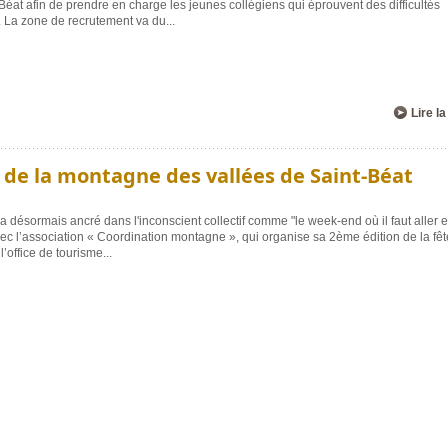
Béat afin de prendre en charge les jeunes collégiens qui éprouvent des difficultés
s. La zone de recrutement va du
...
Lire la
te de la montagne des vallées de Saint-Béat
a désormais ancré dans l'inconscient collectif comme "le week-end où il faut aller 
ec l’association « Coordination montagne », qui organise sa 2ème édition de la fêt
l’office de tourisme
...