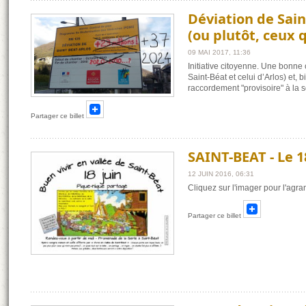
Déviation de Sain
(ou plutôt, ceux 
09 MAI 2017, 11:36
Initiative citoyenne. Une bonne
Saint-Béat et celui d’Arlos) et
raccordement "provisoire" à la s
Partager ce billet
SAINT-BEAT - Le 18 
12 JUIN 2016, 06:31
Cliquez sur l'imager pour l'agran
Partager ce billet