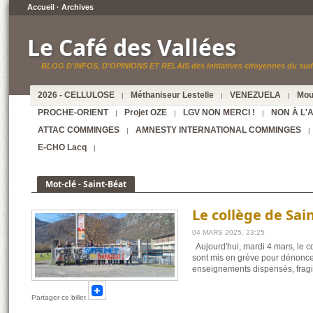
Accueil
·
Archives
Le Café des Vallées
BLOG D'INFOS, D'OPINIONS ET RELAIS des initiatives citoyennes du sud 
2026 - CELLULOSE
Méthaniseur Lestelle
VENEZUELA
Mou
|
|
|
PROCHE-ORIENT
Projet OZE
LGV NON MERCI !
NON À L'
|
|
|
ATTAC COMMINGES
AMNESTY INTERNATIONAL COMMINGES
|
|
E-CHO Lacq
|
Mot-clé - Saint-Béat
Le collège de Sai
04 MARS 2025, 23:25
Aujourd'hui, mardi 4 mars, le c
sont mis en grève pour dénoncer 
enseignements dispensés, fragi
Partager ce billet