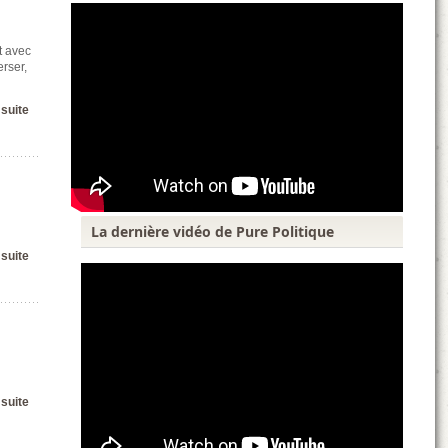
t avec
erser,
 suite
La dernière vidéo de Pure Politique
 suite
 suite