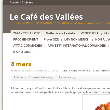
Accueil
·
Archives
Le Café des Vallées
BLOG D'INFOS, D'OPINIONS ET RELAIS des initiatives citoyennes du sud 
2026 - CELLULOSE
Méthaniseur Lestelle
VENEZUELA
Mou
|
|
|
PROCHE-ORIENT
Projet OZE
LGV NON MERCI !
NON À L'
|
|
|
ATTAC COMMINGES
AMNESTY INTERNATIONAL COMMINGES
|
|
E-CHO Lacq
|
8 mars
PUBLIÉ LE LUNDI 08 MARS 2010, 08:15 -
◊ LES "CAFÉS FRAPPÉS"
-
LIEN PERMA
Article
Commentaires
Annexes
|
|
(1)
(0)
Et bien oui, aujourd'hui 8 mars, tout est blanc, tout est vierge, on recomm
on ne donnerait pas des petits fusils aux petits garçons, ils auraient des lay