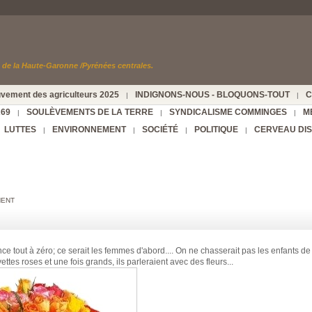
de la Haute-Garonne /Pyrénées centrales.
vement des agriculteurs 2025
INDIGNONS-NOUS - BLOQUONS-TOUT
C
|
|
A69
SOULÈVEMENTS DE LA TERRE
SYNDICALISME COMMINGES
M
|
|
|
LUTTES
ENVIRONNEMENT
SOCIÉTÉ
POLITIQUE
CERVEAU DI
|
|
|
|
NENT
ence tout à zéro; ce serait les femmes d'abord.... On ne chasserait pas les enfants d
ettes roses et une fois grands, ils parleraient avec des fleurs...