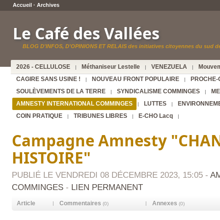
Accueil
·
Archives
Le Café des Vallées
BLOG D'INFOS, D'OPINIONS ET RELAIS des initiatives citoyennes du sud de
2026 - CELLULOSE
Méthaniseur Lestelle
VENEZUELA
Mouvem
|
|
|
CAGIRE SANS USINE !
NOUVEAU FRONT POPULAIRE
PROCHE-
|
|
SOULÈVEMENTS DE LA TERRE
SYNDICALISME COMMINGES
ME
|
|
AMNESTY INTERNATIONAL COMMINGES
LUTTES
ENVIRONNEM
|
|
COIN PRATIQUE
TRIBUNES LIBRES
E-CHO Lacq
|
|
|
Campagne Amnesty "CHA
HISTOIRE"
PUBLIÉ LE VENDREDI 08 DÉCEMBRE 2023, 15:05 -
A
COMMINGES
-
LIEN PERMANENT
Article
Commentaires
Annexes
|
|
(0)
(0)