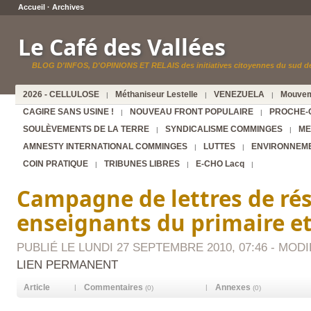
Accueil
·
Archives
Le Café des Vallées
BLOG D'INFOS, D'OPINIONS ET RELAIS des initiatives citoyennes du sud de
2026 - CELLULOSE
Méthaniseur Lestelle
VENEZUELA
Mouvem
|
|
|
CAGIRE SANS USINE !
NOUVEAU FRONT POPULAIRE
PROCHE-
|
|
SOULÈVEMENTS DE LA TERRE
SYNDICALISME COMMINGES
ME
|
|
AMNESTY INTERNATIONAL COMMINGES
LUTTES
ENVIRONNEM
|
|
COIN PRATIQUE
TRIBUNES LIBRES
E-CHO Lacq
|
|
|
Campagne de lettres de rés
enseignants du primaire e
PUBLIÉ LE LUNDI 27 SEPTEMBRE 2010, 07:46 - MODIF
LIEN PERMANENT
Article
Commentaires
Annexes
|
|
(0)
(0)