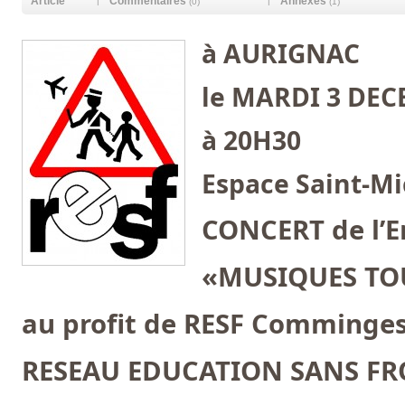
Article
Commentaires
Annexes
|
|
(0)
(1)
à AURIGNAC
le MARDI 3 DEC
à 20H30
Espace Saint-Mi
CONCERT de l’E
«MUSIQUES TO
au profit de RESF Comminge
RESEAU EDUCATION SANS FR