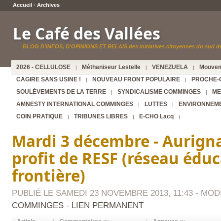
Accueil
·
Archives
Le Café des Vallées
BLOG D'INFOS, D'OPINIONS ET RELAIS des initiatives citoyennes du sud de
2026 - CELLULOSE
Méthaniseur Lestelle
VENEZUELA
Mouvem
|
|
|
CAGIRE SANS USINE !
NOUVEAU FRONT POPULAIRE
PROCHE-
|
|
SOULÈVEMENTS DE LA TERRE
SYNDICALISME COMMINGES
ME
|
|
AMNESTY INTERNATIONAL COMMINGES
LUTTES
ENVIRONNEM
|
|
COIN PRATIQUE
TRIBUNES LIBRES
E-CHO Lacq
|
|
|
Mardi 3 décembre - Aurigna
profit de RESF (réseau édu
frontière)
PUBLIÉ LE SAMEDI 23 NOVEMBRE 2013, 11:43 - MODIF
COMMINGES
-
LIEN PERMANENT