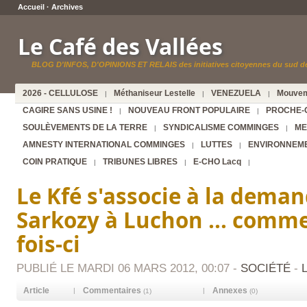
Accueil
·
Archives
Le Café des Vallées
BLOG D'INFOS, D'OPINIONS ET RELAIS des initiatives citoyennes du sud de
2026 - CELLULOSE
Méthaniseur Lestelle
VENEZUELA
Mouvem
|
|
|
CAGIRE SANS USINE !
NOUVEAU FRONT POPULAIRE
PROCHE-
|
|
SOULÈVEMENTS DE LA TERRE
SYNDICALISME COMMINGES
ME
|
|
AMNESTY INTERNATIONAL COMMINGES
LUTTES
ENVIRONNEM
|
|
COIN PRATIQUE
TRIBUNES LIBRES
E-CHO Lacq
|
|
|
Le Kfé s'associe à la dema
Sarkozy à Luchon ... comme
fois-ci
PUBLIÉ LE MARDI 06 MARS 2012, 00:07 -
SOCIÉTÉ
-
Article
Commentaires
Annexes
|
|
(1)
(0)