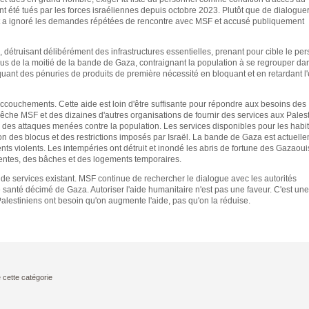
t été tués par les forces israéliennes depuis octobre 2023. Plutôt que de dialogue
nt a ignoré les demandes répétées de rencontre avec MSF et accusé publiquement
s, détruisant délibérément des infrastructures essentielles, prenant pour cible le pe
e plus de la moitié de la bande de Gaza, contraignant la population à se regrouper d
uant des pénuries de produits de première nécessité en bloquant et en retardant l
 accouchements. Cette aide est loin d'être suffisante pour répondre aux besoins des
empêche MSF et des dizaines d'autres organisations de fournir des services aux Palest
té des attaques menées contre la population. Les services disponibles pour les habi
on des blocus et des restrictions imposés par Israël. La bande de Gaza est actuell
nts violents. Les intempéries ont détruit et inondé les abris de fortune des Gazaoui
 tentes, des bâches et des logements temporaires.
t de services existant. MSF continue de rechercher le dialogue avec les autorités
e santé décimé de Gaza. Autoriser l'aide humanitaire n'est pas une faveur. C'est un
 Palestiniens ont besoin qu'on augmente l'aide, pas qu'on la réduise.
 cette catégorie