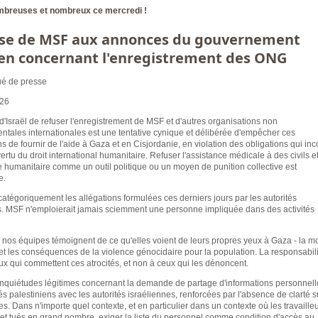
breuses et nombreux ce mercredi !
se de MSF aux annonces du gouvernement
ien concernant l'enregistrement des ONG
é de presse
026
'Israël de refuser l'enregistrement de MSF et d'autres organisations non
tales internationales est une tentative cynique et délibérée d'empêcher ces
s de fournir de l'aide à Gaza et en Cisjordanie, en violation des obligations qui i
vertu du droit international humanitaire. Refuser l'assistance médicale à des civils e
ide humanitaire comme un outil politique ou un moyen de punition collective est
e.
catégoriquement les allégations formulées ces derniers jours par les autorités
s. MSF n'emploierait jamais sciemment une personne impliquée dans des activités
, nos équipes témoignent de ce qu'elles voient de leurs propres yeux à Gaza - la mor
 et les conséquences de la violence génocidaire pour la population. La responsabil
ux qui commettent ces atrocités, et non à ceux qui les dénoncent.
nquiétudes légitimes concernant la demande de partage d'informations personnell
 palestiniens avec les autorités israéliennes, renforcées par l'absence de clarté s
. Dans n'importe quel contexte, et en particulier dans un contexte où les travaille
 et tués en grand nombre, exiger la liste du personnel comme condition d'accès au