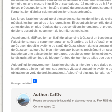
territoire est une mesure injustifiée et scandaleuse. 15 membres de MSF on
de ces préoccupations, le ministère chargé du processus d'enregistreme
l'organisation d'abriter sciemment des terroristes présumés.
Les forces israéliennes ont tué et blessé des centaines de milliers de civil
médical, les humanitaires et les journalistes. Elles ont pris le contrôle d
zones de plus en plus réduites, dans des conditions inhumaines, et provoq
de biens essentiels, notamment de fournitures médicales.
Actuellement, MSF soutient un lit d'hôpital sur cinq à Gaza et un tiers des
Palestiniens, mais la supprimer aurait un coût terrible. Le fait qu'Israël 
après avoir détruit le système de santé de Gaza, s'inscrit dans la continui
de Gaza sont aujourd'hui bien inférieurs aux besoins, précisément en rais
frappée par une baisse des températures, des pluies torrentielles et des ve
tandis qu'Israël continue de bloquer l'entrée de fournitures telles que des
Aujourd'hui, le gouvernement israélien cherche à interdire le peu d'aide e
israéliennes afin de maintenir ses services vitaux et soutenir le système d
obligation en vertu du droit international. Aujourd'hui plus que jamais, les
Partager ce billet
Author: CafDv
Restez au courant de l'actualité et abonnez-vous au
Flux RSS
de
Commentaires
(0)