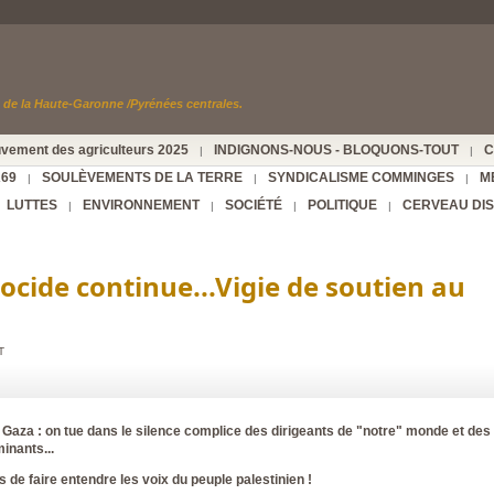
de la Haute-Garonne /Pyrénées centrales.
vement des agriculteurs 2025
INDIGNONS-NOUS - BLOQUONS-TOUT
C
|
|
A69
SOULÈVEMENTS DE LA TERRE
SYNDICALISME COMMINGES
M
|
|
|
LUTTES
ENVIRONNEMENT
SOCIÉTÉ
POLITIQUE
CERVEAU DI
|
|
|
|
nocide continue...Vigie de soutien au
T
Gaza : on tue dans le silence complice des dirigeants de "notre" monde et des
inants...
s de faire entendre les voix du peuple palestinien !