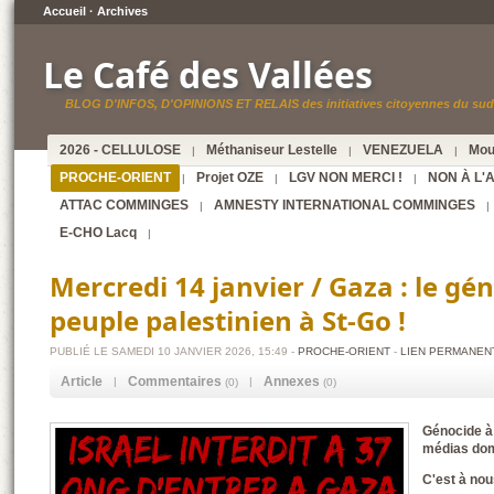
Accueil
·
Archives
Le Café des Vallées
BLOG D'INFOS, D'OPINIONS ET RELAIS des initiatives citoyennes du sud 
2026 - CELLULOSE
Méthaniseur Lestelle
VENEZUELA
Mou
|
|
|
PROCHE-ORIENT
Projet OZE
LGV NON MERCI !
NON À L'
|
|
|
ATTAC COMMINGES
AMNESTY INTERNATIONAL COMMINGES
|
|
E-CHO Lacq
|
Mercredi 14 janvier / Gaza : le gé
peuple palestinien à St-Go !
PUBLIÉ LE SAMEDI 10 JANVIER 2026, 15:49 -
PROCHE-ORIENT
-
LIEN PERMANEN
Article
Commentaires
Annexes
|
|
(0)
(0)
Génocide à 
médias dom
C'est à nou