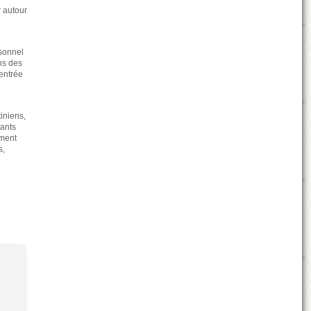
r autour
rsonnel
ans des
'entrée
iniens,
tants
ement
s,
e