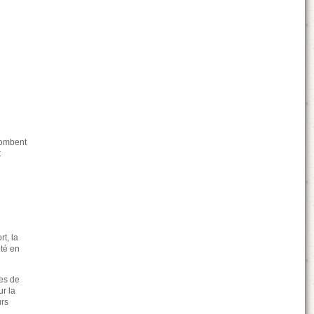
ncombent
t
t, la
ité en
es de
ur la
urs