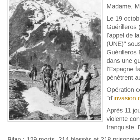
Madame, Mo
Le 19 octob
Guérilleros
l'appel de 
(UNE)" sous
Guérilleros
dans une gu
l'Espagne f
pénètrent a
Opération 
"d'
invasion 
Après 11 jo
violente con
franquiste, 
Bilan : 129 morts, 214 blessés et 218 prisonnier