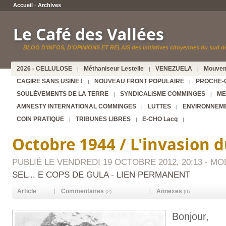
Accueil
·
Archives
Le Café des Vallées
BLOG D'INFOS, D'OPINIONS ET RELAIS des initiatives citoyennes du sud de
2026 - CELLULOSE
Méthaniseur Lestelle
VENEZUELA
Mouvem
|
|
|
CAGIRE SANS USINE !
NOUVEAU FRONT POPULAIRE
PROCHE-
|
|
SOULÈVEMENTS DE LA TERRE
SYNDICALISME COMMINGES
ME
|
|
AMNESTY INTERNATIONAL COMMINGES
LUTTES
ENVIRONNEM
|
|
COIN PRATIQUE
TRIBUNES LIBRES
E-CHO Lacq
|
|
|
Octobre 1944 / L'invasion d
PUBLIÉ LE VENDREDI 19 OCTOBRE 2012, 20:13 - MODI
SEL... E COPS DE GULA
-
LIEN PERMANENT
Article
Commentaires
Annexes
|
|
(2)
(0)
Bonjour,