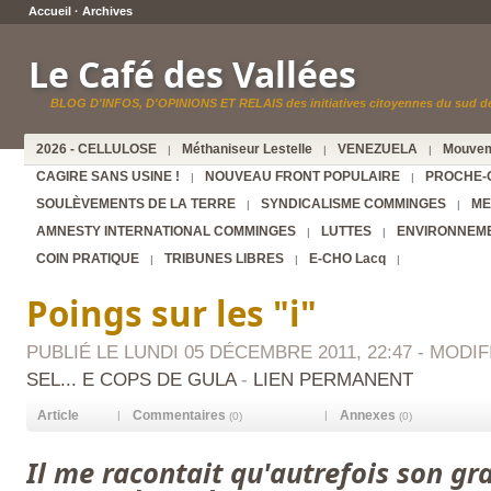
Accueil
·
Archives
Le Café des Vallées
BLOG D'INFOS, D'OPINIONS ET RELAIS des initiatives citoyennes du sud de
2026 - CELLULOSE
Méthaniseur Lestelle
VENEZUELA
Mouvem
|
|
|
CAGIRE SANS USINE !
NOUVEAU FRONT POPULAIRE
PROCHE-
|
|
SOULÈVEMENTS DE LA TERRE
SYNDICALISME COMMINGES
ME
|
|
AMNESTY INTERNATIONAL COMMINGES
LUTTES
ENVIRONNEM
|
|
COIN PRATIQUE
TRIBUNES LIBRES
E-CHO Lacq
|
|
|
Poings sur les "i"
PUBLIÉ LE LUNDI 05 DÉCEMBRE 2011, 22:47 - MODIFI
SEL... E COPS DE GULA
-
LIEN PERMANENT
Article
Commentaires
Annexes
|
|
(0)
(0)
Il me racontait qu'autrefois son gr