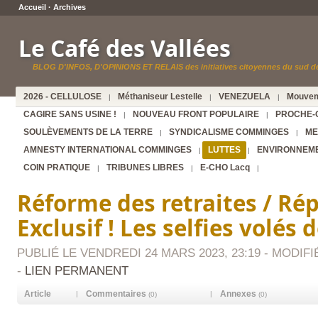
Accueil
·
Archives
Le Café des Vallées
BLOG D'INFOS, D'OPINIONS ET RELAIS des initiatives citoyennes du sud de
2026 - CELLULOSE
Méthaniseur Lestelle
VENEZUELA
Mouvem
|
|
|
CAGIRE SANS USINE !
NOUVEAU FRONT POPULAIRE
PROCHE-
|
|
SOULÈVEMENTS DE LA TERRE
SYNDICALISME COMMINGES
ME
|
|
AMNESTY INTERNATIONAL COMMINGES
LUTTES
ENVIRONNEM
|
|
COIN PRATIQUE
TRIBUNES LIBRES
E-CHO Lacq
|
|
|
Réforme des retraites / Ré
Exclusif ! Les selfies volés
PUBLIÉ LE VENDREDI 24 MARS 2023, 23:19 - MODIFIÉ
-
LIEN PERMANENT
Article
Commentaires
Annexes
|
|
(0)
(0)