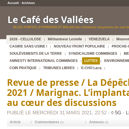
Accueil
·
Archives
Le Café des Vallées
BLOG D'INFOS, D'OPINIONS ET RELAIS des initiatives citoyennes du sud de
2026 - CELLULOSE
Méthaniseur Lestelle
VENEZUELA
Mouvem
|
|
|
CAGIRE SANS USINE !
NOUVEAU FRONT POPULAIRE
PROCHE-
|
|
SOULÈVEMENTS DE LA TERRE
SYNDICALISME COMMINGES
ME
|
|
AMNESTY INTERNATIONAL COMMINGES
LUTTES
ENVIRONNEM
|
|
COIN PRATIQUE
TRIBUNES LIBRES
E-CHO Lacq
|
|
|
Revue de presse / La Dépê
2021 / Marignac. L’implant
au cœur des discussions
PUBLIÉ LE MERCREDI 31 MARS 2021, 22:52 -
◊ 5G
-
L
Article
Commentaires
Annexes
|
|
(0)
(0)