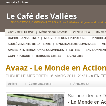
Accueil
·
Archives
Le Café des Vallées
BLOG D'INFOS, D'OPINIONS ET RELAIS des initiatives citoyennes du sud de
2026 - CELLULOSE
Méthaniseur Lestelle
VENEZUELA
Mouvem
|
|
|
CAGIRE SANS USINE !
NOUVEAU FRONT POPULAIRE
PROCHE-
|
|
SOULÈVEMENTS DE LA TERRE
SYNDICALISME COMMINGES
ME
|
|
AMNESTY INTERNATIONAL COMMINGES
LUTTES
ENVIRONNEM
|
|
COIN PRATIQUE
TRIBUNES LIBRES
E-CHO Lacq
|
|
|
Avaaz - Le Monde en Action
PUBLIÉ LE MERCREDI 16 MARS 2011, 21:21 -
◊ EN T
Article
Commentaires
Annexes
|
|
(0)
(0)
Sur une idée de D
- Le Monde en Ac