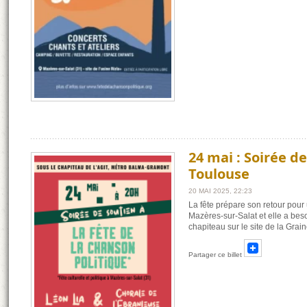
24 mai : Soirée de
Toulouse
20 MAI 2025, 22:23
La fête prépare son retour pour 
Mazères-sur-Salat et elle a bes
chapiteau sur le site de la Grai
Partager ce billet