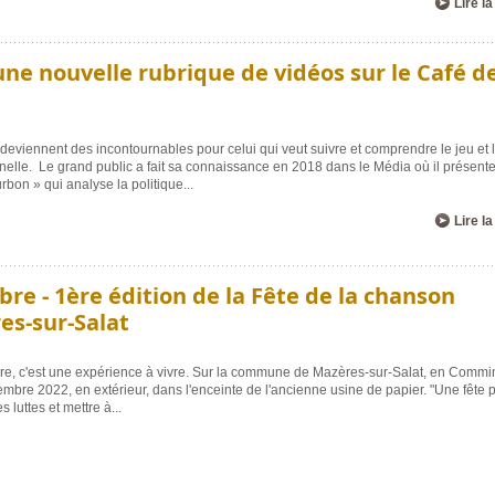
Lire la
une nouvelle rubrique de vidéos sur le Café d
eviennent des incontournables pour celui qui veut suivre et comprendre le jeu et 
onnelle. Le grand public a fait sa connaissance en 2018 dans le Média où il présent
urbon » qui analyse la politique
...
Lire la
bre - 1ère édition de la Fête de la chanson
es-sur-Salat
ère, c'est une expérience à vivre. Sur la commune de Mazères-sur-Salat, en Comm
embre 2022, en extérieur, dans l'enceinte de l'ancienne usine de papier. "Une fête 
s luttes et mettre à
...