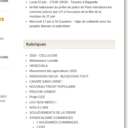
 suite
Lundi 22 juin · 17h30-19h30 - Toustes à Bagatelle
Arrêté hallucinant du préfet de police de Paris interdisant les
concerts prévus par LFI à l'occasion de la fête de la
musique du 21 juin
es
Mercredi 17 juin à St-Gaudens - Vigie de solidarité avec les
peuples libanais et palestinien
les
e
Rubriques
2026 - CELLULOSE
 suite
Méthaniseur Lestelle
VENEZUELA
Mouvement des agriculteurs 2025
INDIGNONS-NOUS - BLOQUONS-TOUT
CAGIRE SANS USINE !
NOUVEAU FRONT POPULAIRE
PROCHE-ORIENT
inges
Projet OZE
pour
LGV NON MERCI !
NON À L'A69
SOULÈVEMENTS DE LA TERRE
SYNDICALISME COMMINGES
◊ SOLIDAIRES COMMINGES
◊ CNT