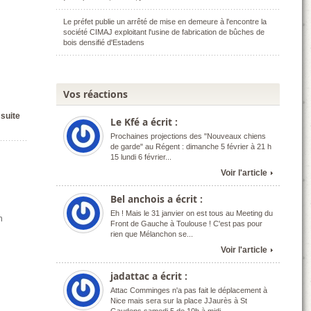
Le préfet publie un arrêté de mise en demeure à l'encontre la
société CIMAJ exploitant l'usine de fabrication de bûches de
bois densifié d'Estadens
Vos réactions
 suite
Le Kfé a écrit :
Prochaines projections des "Nouveaux chiens
de garde" au Régent : dimanche 5 février à 21 h
15 lundi 6 février...
Voir l'article
Bel anchois a écrit :
Eh ! Mais le 31 janvier on est tous au Meeting du
n
Front de Gauche à Toulouse ! C'est pas pour
rien que Mélanchon se...
Voir l'article
jadattac a écrit :
Attac Comminges n'a pas fait le déplacement à
Nice mais sera sur la place JJaurès à St