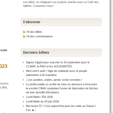
vos idées, en rédigeant vos propres articles pour Le Café des
Vallées. Contactez-nous !
S'abonner
Fil des billets
Fil des commentaires
 suite
Derniers billets
Signez l'appel pour marcher le 26 septembre pour le
023
CLIMAT, la PAIX et les SOLIDARITÉS
Mercredi 5 août / Vigie de solidarité avec le peuple
palestinien à St-Gaudens
¡ Los pueblos, unidos, jamás serán vencidos !
trouvez
Le préfet publie un arrêté de mise en demeure à l'encontre
 fête,
la société CIMAJ exploitant l'usine de fabrication de bûches
de bois densifié d'Estadens
Lundi Matin / Été 2026
Lundi Matin du 29 juin 2026
Bim boum 💥 ! C’est aujourd’hui pour les mails au Dasen !
Feu 🔥 !