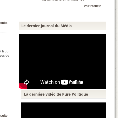
Gaudens samedi 5 de 10h à midi...
Voir l'article
 suite
Le dernier journal du Média
7 h 55.
uses de
La dernière vidéo de Pure Politique
 suite