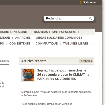
S'abonner
AGIRE SANS USINE !
NOUVEAU FRONT POPULAIRE
|
|
EXIQUE
ANARCHIE
ORGAS SOLIDAIRES COMMINGES
|
|
|
SPO
COIN DETENTE
COIN PRATIQUE
TRIBUNES LIBRES
|
|
|
|
Articles récents
Archives
entaires
Signez l'appel pour marcher le
26 septembre pour le CLIMAT, la
PAIX et les SOLIDARITÉS
e la
...
alat !
Mercredi 5 août / Vigie de solidarité avec le peuple palestinien
à St-Gaudens
¡ Los pueblos, unidos, jamás serán vencidos !