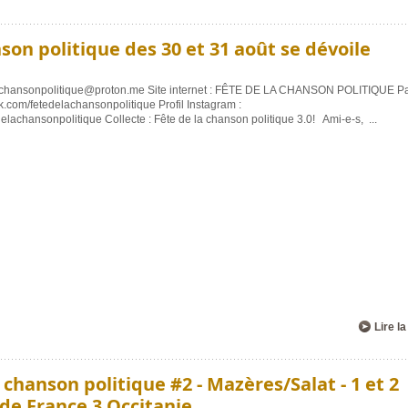
nson politique des 30 et 31 août se dévoile
delachansonpolitique@proton.me Site internet : FÊTE DE LA CHANSON POLITIQUE P
.com/fetedelachansonpolitique Profil Instagram :
elachansonpolitique Collecte : Fête de la chanson politique 3.0! Ami-e-s,
...
Lire la
 chanson politique #2 - Mazères/Salat - 1 et 2
 de France 3 Occitanie