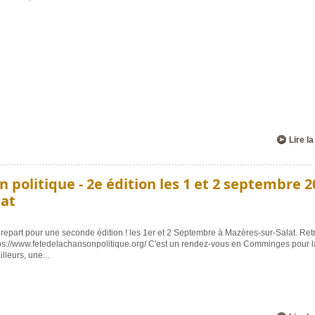
Lire la
n politique - 2e édition les 1 et 2 septembre 2
lat
 repart pour une seconde édition ! les 1er et 2 Septembre à Mazères-sur-Salat. Re
https://www.fetedelachansonpolitique.org/ C'est un rendez-vous en Comminges pour la
ailleurs, une
...