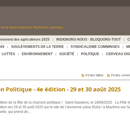
de la Haute-Garonne /Pyrénées centrales.
vement des agriculteurs 2025
INDIGNONS-NOUS - BLOQUONS-TOUT
C
|
|
A69
SOULÈVEMENTS DE LA TERRE
SYNDICALISME COMMINGES
M
|
|
|
LUTTES
ENVIRONNEMENT
SOCIÉTÉ
POLITIQUE
CERVEAU DI
|
|
|
|
Fil des billets
Fil des comm
 Politique - 4e édition - 29 et 30 août 2025
édition de la fête de la chanson politique ! Saint-Gaudens, le 18/08/2025 La Fête d
ition les 29 et 30 août 2025 sur le site de l’ancienne usine Rizla+ à Mazères-sur-S
elle, qui prend de
...