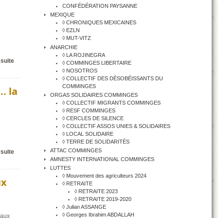
CONFÉDÉRATION PAYSANNE
MEXIQUE
◊ CHRONIQUES MEXICAINES
◊ EZLN
◊ MUT-VITZ
ANARCHIE
◊ LA ROJINEGRA
 suite
◊ COMMINGES LIBERTAIRE
◊ NOSOTROS
◊ COLLECTIF DES DÉSOBÉISSANTS DU
COMMINGES
.. la
ORGAS SOLIDAIRES COMMINGES
◊ COLLECTIF MIGRANTS COMMINGES
◊ RESF COMMINGES
◊ CERCLES DE SILENCE
◊ COLLECTIF ASSOS UNIES & SOLIDAIRES
◊ LOCAL SOLIDAIRE
◊ TERRE DE SOLIDARITÉS
ATTAC COMMINGES
 suite
AMNESTY INTERNATIONAL COMMINGES
LUTTES
◊ Mouvement des agriculteurs 2024
ux
◊ RETRAITE
◊ RETRAITE 2023
◊ RETRAITE 2019-2020
◊ Julian ASSANGE
◊ Georges Ibrahim ABDALLAH
 aux