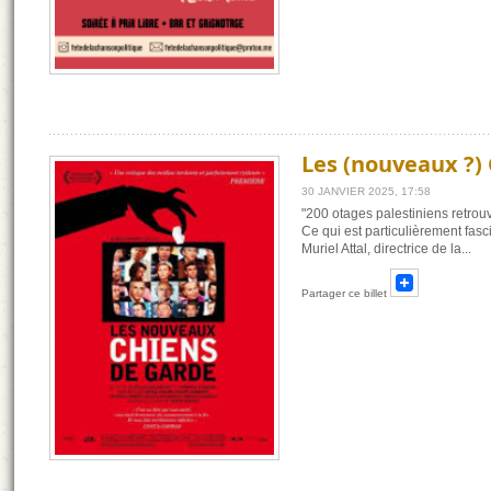
Les (nouveaux ?) 
30 JANVIER 2025, 17:58
"200 otages palestiniens retrouv
Ce qui est particulièrement fasci
Muriel Attal, directrice de la
...
Partager ce billet