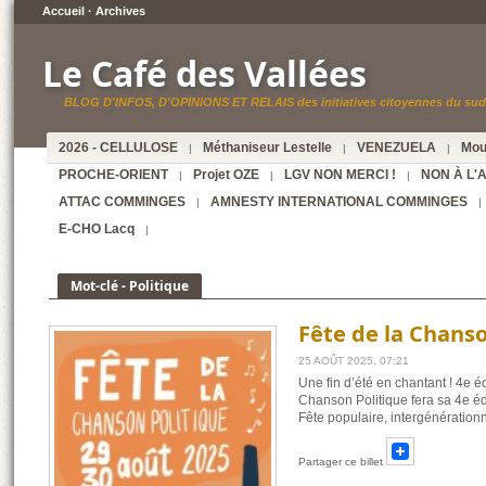
Accueil
·
Archives
Le Café des Vallées
BLOG D'INFOS, D'OPINIONS ET RELAIS des initiatives citoyennes du sud 
2026 - CELLULOSE
Méthaniseur Lestelle
VENEZUELA
Mou
|
|
|
PROCHE-ORIENT
Projet OZE
LGV NON MERCI !
NON À L'
|
|
|
ATTAC COMMINGES
AMNESTY INTERNATIONAL COMMINGES
|
|
E-CHO Lacq
|
Mot-clé - Politique
Fête de la Chanson
25 AOÛT 2025, 07:21
Une fin d’été en chantant ! 4e 
Chanson Politique fera sa 4e éd
Fête populaire, intergénérationn
Partager ce billet