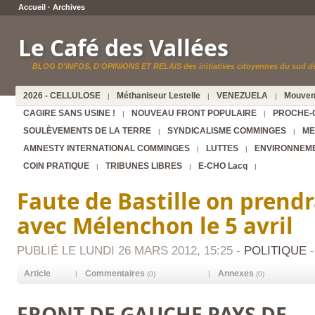
Accueil
·
Archives
Le Café des Vallées
BLOG D'INFOS, D'OPINIONS ET RELAIS des initiatives citoyennes du sud de
2026 - CELLULOSE
Méthaniseur Lestelle
VENEZUELA
Mouvem
|
|
|
CAGIRE SANS USINE !
NOUVEAU FRONT POPULAIRE
PROCHE-
|
|
SOULÈVEMENTS DE LA TERRE
SYNDICALISME COMMINGES
ME
|
|
AMNESTY INTERNATIONAL COMMINGES
LUTTES
ENVIRONNEM
|
|
COIN PRATIQUE
TRIBUNES LIBRES
E-CHO Lacq
|
|
|
Faute de Bastille on prendr
avec Mélenchon le 5 avril
PUBLIÉ LE LUNDI 26 MARS 2012, 15:25 -
POLITIQUE
Article
Commentaires
Annexes
|
|
(0)
(0)
FRONT DE GAUCHE PAYS DE