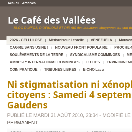
Accueil
·
Archives
Le Café des Vallées
BLOG D'INFOS, D'OPINIONS ET RELAIS des initiatives citoyennes du sud de
2026 - CELLULOSE
Méthaniseur Lestelle
VENEZUELA
Mouvem
|
|
|
CAGIRE SANS USINE !
NOUVEAU FRONT POPULAIRE
PROCHE-
|
|
SOULÈVEMENTS DE LA TERRE
SYNDICALISME COMMINGES
ME
|
|
AMNESTY INTERNATIONAL COMMINGES
LUTTES
ENVIRONNEM
|
|
COIN PRATIQUE
TRIBUNES LIBRES
E-CHO Lacq
|
|
|
Ni stigmatisation ni xénop
citoyens : Samedi 4 septem
Gaudens
PUBLIÉ LE MARDI 31 AOÛT 2010, 23:34 - MODIFIÉ LE 
PERMANENT