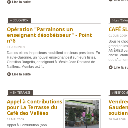
Lire la suite
◊ EDUCATION
◊ Les "Café
Opération "Parrainons un
CAFÉ S
enseignant désobéisseur" - Point
01 JUIN 2009
n°6
Sous le cho
grand philo
01 JUIN 2009
ANÈRES vendr
Darcos et ses inspecteurs n'oublient pas leurs pressions. En
chose. Vraim
Haute-Garonne, un nouvel enseignant est sur leurs listes,
que s'lament
Christian Borgetto, enseignant à l'école Jean Rostand de
Nailloux. Membre actif
...
Lire la s
Lire la suite
◊ EN TERRASSE
◊ RESF CO
Appel à Contributions
Vendredi
pour La Terrasse du
Gaudens
Café des Vallées
soutien
31 MAI 2009
30 MAI 2009
Appel à Contribution (non
...