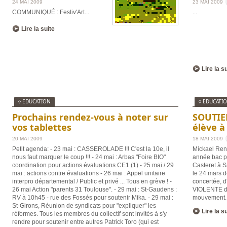
24 MAI 2009
23 MAI 2009
COMMUNIQUÉ : Festiv'Art
...
...
Lire la suite
Lire la s
◊ EDUCATION
◊ EDUCATI
Prochains rendez-vous à noter sur
SOUTIE
vos tablettes
élève à
20 MAI 2009
18 MAI 2009
Petit agenda: - 23 mai : CASSEROLADE !!! C'est la 10e, il
Mickael Renu
nous faut marquer le coup !!! - 24 mai : Arbas "Foire BIO"
année bac pr
coordination pour actions évaluations CE1 (1) - 25 mai / 29
Casteret à S
mai : actions contre évaluations - 26 mai : Appel unitaire
le 24 mars d
interpro départemental / Public et privé ... Tous en grève ! -
concertée, 
26 mai Action "parents 31 Toulouse". - 29 mai : St-Gaudens :
VIOLENTE da
RV à 10h45 - rue des Fossés pour soutenir Mika. - 29 mai :
mouvement
.
St-Girons, Réunion de syndicats pour "expliquer" les
Lire la s
réformes. Tous les membres du collectif sont invités à s'y
rendre pour soutenir entre autres Patrick Toro (qui est