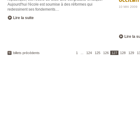
Aujourd'hui l'école est soumise à des réformes qui
10 MAI 2009
redessinent ses fondements.
...
Lire la suite
Lire la s
billets précédents
1
...
124
125
126
127
128
129
1