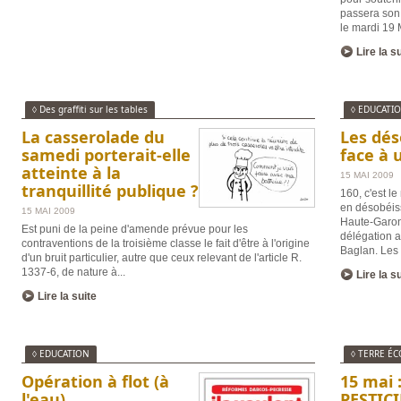
passera son 
le mardi 19 
Lire la s
◊ Des graffiti sur les tables
◊ EDUCATI
La casserolade du
Les dés
samedi porterait-elle
face à 
atteinte à la
15 MAI 2009
tranquillité publique ?
160, c'est l
en désobéis
15 MAI 2009
Haute-Garon
Est puni de la peine d'amende prévue pour les
délégation a
contraventions de la troisième classe le fait d'être à l'origine
Baglan. Les 
d'un bruit particulier, autre que ceux relevant de l'article R.
1337-6, de nature à
...
Lire la s
Lire la suite
◊ EDUCATION
◊ TERRE ÉC
Opération à flot (à
15 mai 
l'eau)
PESTICI