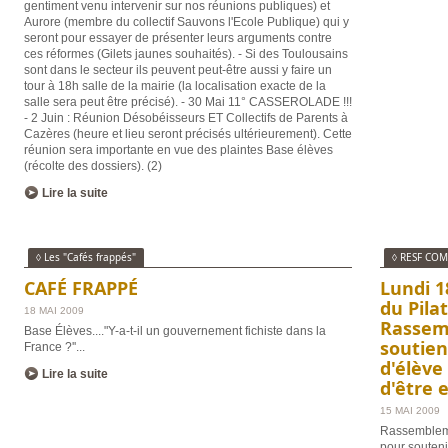
gentiment venu intervenir sur nos réunions publiques) et
Aurore (membre du collectif Sauvons l'Ecole Publique) qui y
seront pour essayer de présenter leurs arguments contre
ces réformes (Gilets jaunes souhaités). - Si des Toulousains
sont dans le secteur ils peuvent peut-être aussi y faire un
tour à 18h salle de la mairie (la localisation exacte de la
salle sera peut être précisé). - 30 Mai 11° CASSEROLADE !!!
- 2 Juin : Réunion Désobéisseurs ET Collectifs de Parents à
Cazères (heure et lieu seront précisés ultérieurement). Cette
réunion sera importante en vue des plaintes Base élèves
(récolte des dossiers). (2)
Lire la suite
◊ Les "Cafés frappés"
◊ RESF CO
CAFÉ FRAPPÉ
Lundi 1
du Pilat
18 MAI 2009
Rassem
Base Élèves...."Y-a-t-il un gouvernement fichiste dans la
soutien
France ?''
...
d'élève
Lire la suite
d'être 
15 MAI 2009
Rassembleme
pour soutenir