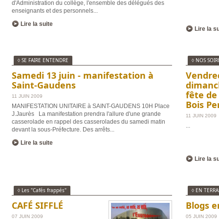
d'Administration du collège, l'ensemble des délégués des
enseignants et des personnels
...
Lire la suite
Lire la s
◊ SE FAIRE ENTENDRE
◊ NOS SOIR
Samedi 13 juin - manifestation à
Vendred
Saint-Gaudens
dimanch
fête de
11 JUIN 2009
Bois Pe
MANIFESTATION UNITAIRE à SAINT-GAUDENS 10H Place
J.Jaurès La manifestation prendra l'allure d'une grande
11 JUIN 2009
casserolade en rappel des casserolades du samedi matin
...
devant la sous-Préfecture. Des arrêts
...
Lire la suite
Lire la s
◊ Les "Cafés frappés"
◊ EN TERRA
CAFÉ SIFFLÉ
Blogs e
07 JUIN 2009
05 JUIN 2009