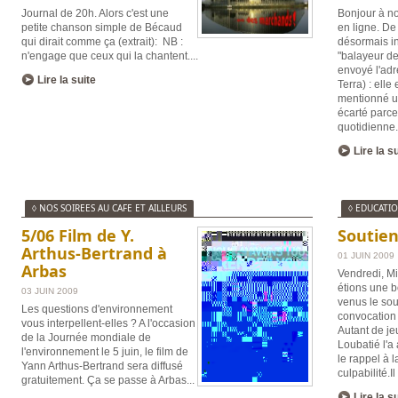
Journal de 20h. Alors c'est une
Bonjour à no
petite chanson simple de Bécaud
en ligne. De
qui dirait comme ça (extrait): NB :
désormais in
n'engage que ceux qui la chantent.
...
"balayeur d
envoyé l'adr
Lire la suite
Terra) : ell
mentionné un 
écarté parce
quotidienne
Lire la s
◊ NOS SOIREES AU CAFE ET AILLEURS
◊ EDUCATI
5/06 Film de Y.
Soutien
Arthus-Bertrand à
01 JUIN 2009
Arbas
Vendredi, Mi
étions une b
03 JUIN 2009
venus le sou
Les questions d'environnement
convocation 
vous interpellent-elles ? A l'occasion
Autant de je
de la Journée mondiale de
Loubatié l'a
l'environnement le 5 juin, le film de
le rappel à l
Yann Arthus-Bertrand sera diffusé
culpabilité.I
gratuitement. Ça se passe à Arbas
...
Lire la s