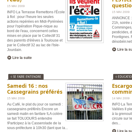
questi
15 MAI 2009
INFO La Terrasse Remettons l'École
15 MAI 2009
à flot : pour l'heure les seules
ANNONCE : 
actions repérées en Midi-Pyrénées
21h, soirée
pour l'opération Pique-nique au
Comminges, 
bord de l'eau, concernent celles
pesticides, 
mises en place par le Collectif 31
Frontignes. N
des parents d'élèves à Toulouse et
désobéir.net
par le Collectif 32 au lac de l'Isle-
Lire la s
Jourdain.
Lire la suite
◊ SE FAIRE ENTENDRE
◊ EDUCATI
Samedi 16 : nos
Escargo
Cassegrains préférés
commin
15 MAI 2009
14 MAI 2009
Au Café, le plat du jour ce samedi :
INFO La Ter
cassegrains préférés Encore un
Vallées Il ple
samedi matin en fanfare !LA colère
à la grenoui
se fait TOUJOURS entendre
circule sur l
!Participez à la Casserolade de la
des
...
sous-préfecture à 10h30 (tant que la
...
Lire la s