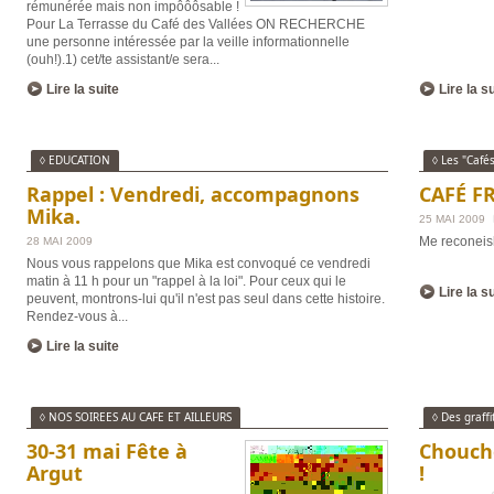
rémunérée mais non impôôôsable !
Pour La Terrasse du Café des Vallées ON RECHERCHE
une personne intéressée par la veille informationnelle
(ouh!).1) cet/te assistant/e sera
...
Lire la suite
Lire la s
◊ EDUCATION
◊ Les "Café
Rappel : Vendredi, accompagnons
CAFÉ F
Mika.
25 MAI 2009
Me reconeis
28 MAI 2009
Nous vous rappelons que Mika est convoqué ce vendredi
matin à 11 h pour un "rappel à la loi". Pour ceux qui le
Lire la s
peuvent, montrons-lui qu'il n'est pas seul dans cette histoire.
Rendez-vous à
...
Lire la suite
◊ NOS SOIREES AU CAFE ET AILLEURS
◊ Des graffi
30-31 mai Fête à
Chouchou
Argut
!