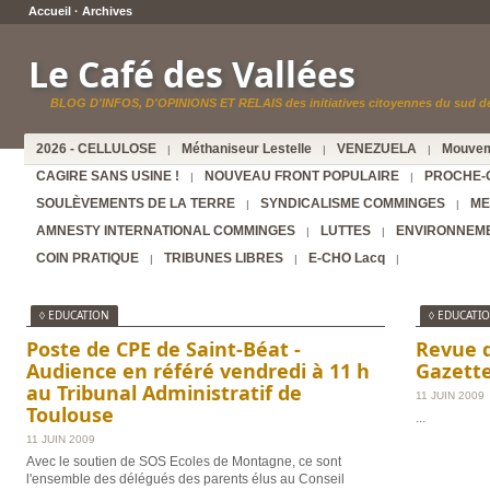
Accueil
·
Archives
Le Café des Vallées
BLOG D'INFOS, D'OPINIONS ET RELAIS des initiatives citoyennes du sud de
2026 - CELLULOSE
Méthaniseur Lestelle
VENEZUELA
Mouvem
|
|
|
CAGIRE SANS USINE !
NOUVEAU FRONT POPULAIRE
PROCHE-
|
|
SOULÈVEMENTS DE LA TERRE
SYNDICALISME COMMINGES
ME
|
|
AMNESTY INTERNATIONAL COMMINGES
LUTTES
ENVIRONNEM
|
|
COIN PRATIQUE
TRIBUNES LIBRES
E-CHO Lacq
|
|
|
◊ EDUCATION
◊ EDUCATI
Poste de CPE de Saint-Béat -
Revue d
Audience en référé vendredi à 11 h
Gazette
au Tribunal Administratif de
11 JUIN 2009
Toulouse
...
11 JUIN 2009
Avec le soutien de SOS Ecoles de Montagne, ce sont
l'ensemble des délégués des parents élus au Conseil