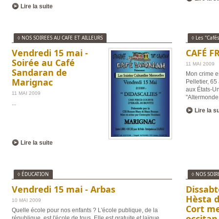
Lire la suite
◊ NOS SOIREES AU CAFE ET AILLEURS
◊ Les "Café
Vendredi 15 mai -
CAFÉ F
Soirée au Café
11 MAI 2009
Sandaran de
Mon crime es
Marignac
Pelletier, 6
aux États-Un
11 MAI 2009
"Altermonde
...
Lire la s
Lire la suite
◊ ÉDUCATION
◊ NOS SOIR
Vendredi 15 mai - Arbas
Dissabt
Hèsta 
10 MAI 2009
Cort m
Quelle école pour nos enfants ? L'école publique, de la
occitan
république, est l'école de tous. Elle est gratuite et laïque.